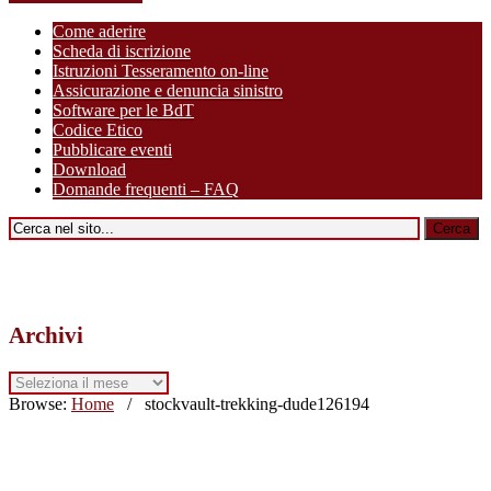
Come aderire
Scheda di iscrizione
Istruzioni Tesseramento on-line
Assicurazione e denuncia sinistro
Software per le BdT
Codice Etico
Pubblicare eventi
Download
Domande frequenti – FAQ
Archivi
Archivi
Browse:
Home
/
stockvault-trekking-dude126194