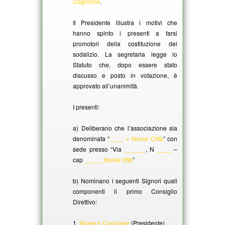
Cognome
.
Il Presidente illustra i motivi che
hanno spinto i presenti a farsi
promotori della costituzione del
sodalizio. La segretaria legge lo
Statuto che, dopo essere stato
discusso e posto in votazione, è
approvato all’unanimità.
I presenti:
a) Deliberano che l’associazione sia
denominata “
____ + Nome Città
” con
sede presso “Via
______
, N
____
–
cap
_____ Nome città
”
b) Nominano i seguenti Signori quali
componenti il primo Consiglio
Direttivo:
1.
Nome e Cognome
(Presidente)