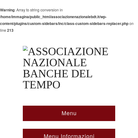
Warning
: Array to string conversion in
/home/immagina/public_html/associazionenazionalebdt.it/wp-
content/plugins/custom-sidebars/inc/class-custom-sidebars-replacer.php
on
line
213
Menu
Menu Informazioni