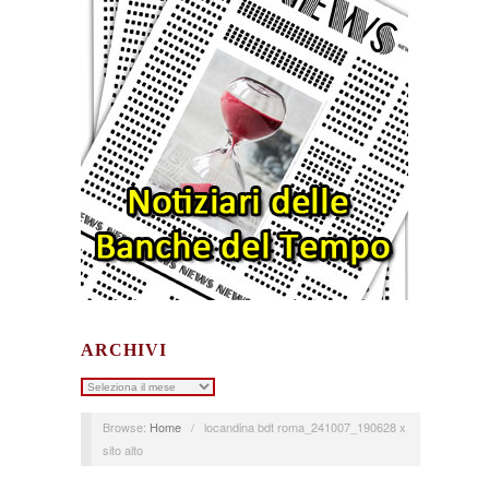
ARCHIVI
Archivi
Browse:
Home
/
locandina bdt roma_241007_190628 x
sito alto