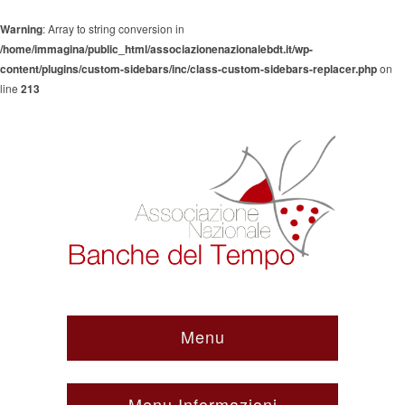
Warning
: Array to string conversion in
/home/immagina/public_html/associazionenazionalebdt.it/wp-
content/plugins/custom-sidebars/inc/class-custom-sidebars-replacer.php
on
line
213
Menu
Menu Informazioni