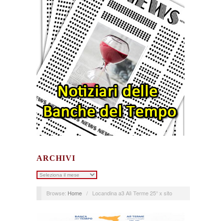
ARCHIVI
Archivi
Browse:
Home
/
Locandina a3 Alì Terme 25° x sito