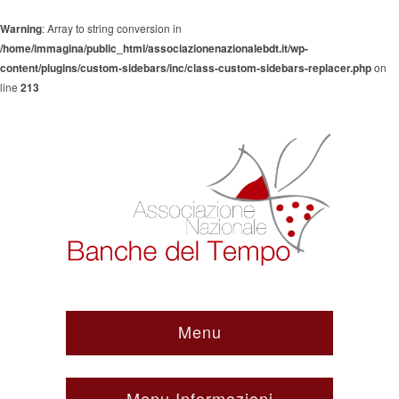
Warning
: Array to string conversion in
/home/immagina/public_html/associazionenazionalebdt.it/wp-
content/plugins/custom-sidebars/inc/class-custom-sidebars-replacer.php
on
line
213
Menu
Menu Informazioni