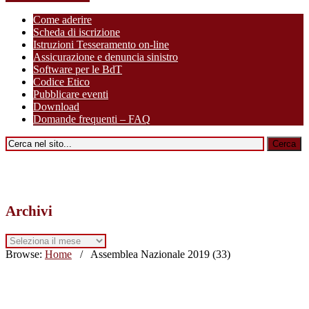
Come aderire
Scheda di iscrizione
Istruzioni Tesseramento on-line
Assicurazione e denuncia sinistro
Software per le BdT
Codice Etico
Pubblicare eventi
Download
Domande frequenti – FAQ
Archivi
Archivi
Browse:
Home
/
Assemblea Nazionale 2019 (33)