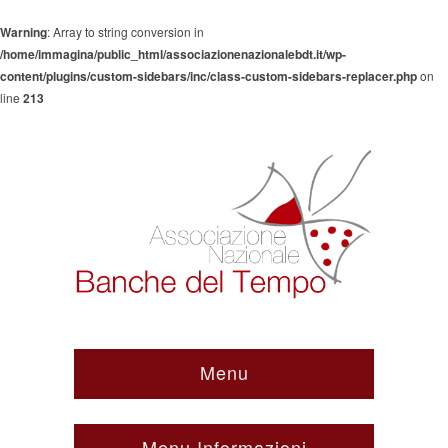
Warning
: Array to string conversion in
/home/immagina/public_html/associazionenazionalebdt.it/wp-
content/plugins/custom-sidebars/inc/class-custom-sidebars-replacer.php
on
line
213
Menu
Menu Informazioni