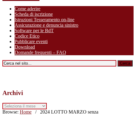
Come aderire
Scheda di iscrizione
Istruzioni Tesseramento on-line
Assicurazione e denuncia sinistro
Software per le BdT
Codice Etico
Pubblicare eventi
Download
Domande frequenti – FAQ
Archivi
Archivi
Browse:
Home
/
2024 LOTTO MARZO senza