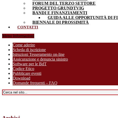
FORUM DEL TERZO SETTORE
PROGETTO GRUNDTVIG
BANDI E FINANZIAMENTI
GUIDA ALLE OPPORTUNITÀ DI F
BIENNALE DI PROSSIMITÀ
CONTATTI
Menu Informazioni
Come aderire
Scheda di iscrizione
Istruzioni Tesseramento on-line
Assicurazione e denuncia sinistro
Software per le BdT
Codice Etico
Pubblicare eventi
Download
Domande frequenti – FAQ
Archivi