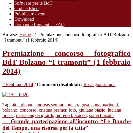
Software per le BdT
Codice Etico
Pubblicare eventi
Download
Domande frequenti – FAQ
Browse:
Home
/
Premiazione concorso fotografico BdT Bolzano
“I tramonti” (1 febbraio 2014)
Premiazione concorso fotografico
BdT Bolzano “I tramonti” (1 febbraio
2014)
su
2 Febbraio 2014
/
Commenti disabilitati
/
Rassegna stampa
Premiazione
concorso
fotografico
Tag:
alda picone
,
andreas semrad
,
anita ragusa
,
anna marinelli
,
BdT
bolzano
,
concorso
,
cristina premer
,
foto
,
giuliana biasio
,
luciana
Bolzano
fiocca
,
maria angela girardi
,
moreno bissacco
,
sonia bursani
“I
← Grande partecipazione all’incontro “Le Banche
tramonti”
(1
del Tempo, una risorsa per la città”
febbraio