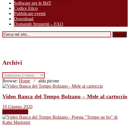
Software per le BdT
Codice Etico
Pubblicare eventi
Download
Domande frequenti – FAQ
Archivi
Archivi
Browse:
Home
/
alda picone
Video Banca del Tempo Bolzano – Mele al cartoccio
10 Giugno 2020
Leggi tutto →