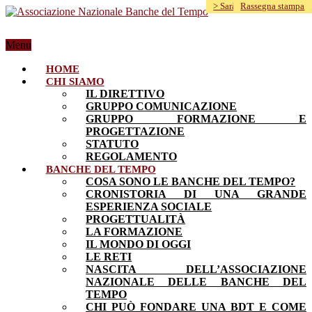
> Sarà una bella Storia <
> Sarà una bella Storia <
> Sarà una bella Storia <
Rassegna stampa
Menu
HOME
CHI SIAMO
IL DIRETTIVO
GRUPPO COMUNICAZIONE
GRUPPO FORMAZIONE E
PROGETTAZIONE
STATUTO
REGOLAMENTO
BANCHE DEL TEMPO
COSA SONO LE BANCHE DEL TEMPO?
CRONISTORIA DI UNA GRANDE
ESPERIENZA SOCIALE
PROGETTUALITÀ
LA FORMAZIONE
IL MONDO DI OGGI
LE RETI
NASCITA DELL’ASSOCIAZIONE
NAZIONALE DELLE BANCHE DEL
TEMPO
CHI PUÒ FONDARE UNA BDT E COME