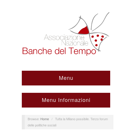
Menu
Menu Informazioni
Browse:
Home
/
Tutta la Milano possibile. Terzo forum
delle politiche sociali