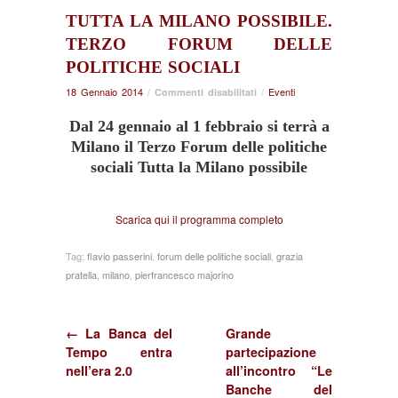
TUTTA LA MILANO POSSIBILE.
TERZO FORUM DELLE
POLITICHE SOCIALI
18 Gennaio 2014
/
su
/
Eventi
Commenti disabilitati
Tutta
Dal 24 gennaio al 1 febbraio si terrà a
la
Milano
Milano il Terzo Forum delle politiche
possibile.
sociali Tutta la Milano possibile
Terzo
forum
delle
Scarica qui il programma completo
politiche
sociali
Tag:
flavio passerini
,
forum delle politiche sociali
,
grazia
pratella
,
milano
,
pierfrancesco majorino
← La Banca del
Grande
Tempo entra
partecipazione
nell’era 2.0
all’incontro “Le
Banche del