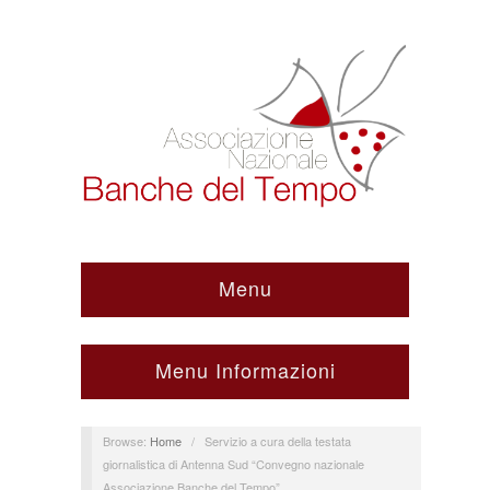
Menu
Menu Informazioni
Browse:
Home
/
Servizio a cura della testata
giornalistica di Antenna Sud “Convegno nazionale
Associazione Banche del Tempo”