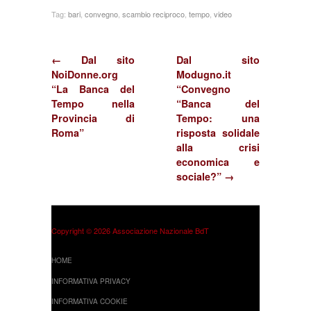
Tempo”
Tag:
bari
,
convegno
,
scambio reciproco
,
tempo
,
video
← Dal sito
Dal sito
NoiDonne.org
Modugno.it
“La Banca del
“Convegno
Tempo nella
“Banca del
Provincia di
Tempo: una
Roma”
risposta solidale
alla crisi
economica e
sociale?” →
Copyright © 2026 Associazione Nazionale BdT
HOME
INFORMATIVA PRIVACY
INFORMATIVA COOKIE