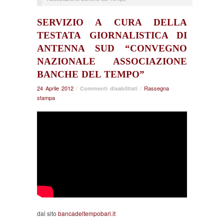
SERVIZIO A CURA DELLA
TESTATA GIORNALISTICA DI
ANTENNA SUD “CONVEGNO
NAZIONALE ASSOCIAZIONE
BANCHE DEL TEMPO”
24 Aprile 2012
/
su
/
Rassegna
Commenti disabilitati
stampa
Servizio
a
cura
della
testata
giornalistica
di
Antenna
Sud
“Convegno
nazionale
Associazione
Banche
dal sito
bancadeltempobari.it
del