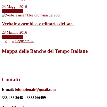
24 Maggio 2016
Leggi tutto →
Verbale assemblea ordinaria dei soci
23 Maggio 2016
Leggi tutto →
1
2
…
4
Seguente →
Mappa delle Banche del Tempo Italiane
Contatti
E-mail:
bdtnazionale@gmail.com
338 488 2648 – 3333466499