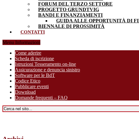
FORUM DEL TERZO SETTORE
PROGETTO GRUNDTVIG
BANDI E FINANZIAMENTI
GUIDA ALLE OPPORTUNITÀ DI F
BIENNALE DI PROSSIMITÀ
CONTATTI
Menu Informazioni
Come aderire
Scheda di iscrizione
Istruzioni Tesseramento on-line
Assicurazione e denuncia sinistro
Software per le BdT
Codice Etico
Pubblicare eventi
Download
Domande frequenti – FAQ
Archivi