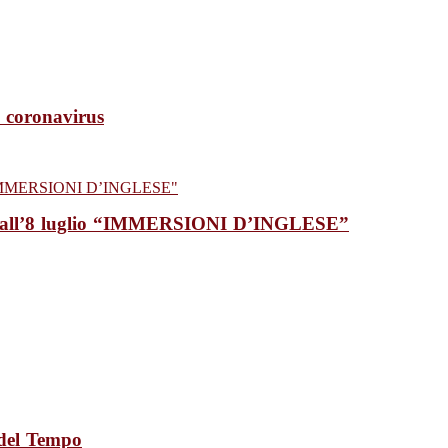
l coronavirus
no all’8 luglio “IMMERSIONI D’INGLESE”
 del Tempo