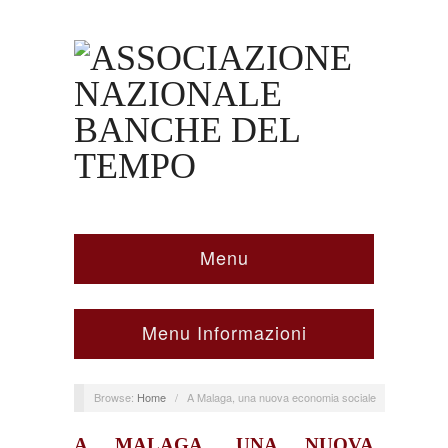
Menu
Menu Informazioni
Browse:
Home
/
A Malaga, una nuova economia sociale
A MALAGA, UNA NUOVA