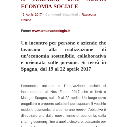
ECONOMIA SOCIALE
13 Aprile 2017
/
su
/
Rassegna
Commenti disabilitati
stampa
A
Malaga,
Fonte:
www.lanuovaecologia.it
una
nuova
economia
Un incontro per persone e aziende che
sociale
lavorano alla realizzazione di
un’economia sostenibile, collaborativa
e orientata sulle persone. Si terrà in
Spagna, dal 19 al 22 aprile 2017
L’economia solidale e l’innovazione sociale si
incontreranno, al Nesi Forum 2017, che si terrà a
Malaga, Spagna, dal 19 al 22 aprile. Un luogo dove
progettare e proporre soluzioni per superare il vecchio
modello economico e crearne uno
nuovo.
L’obiettivo è
dimostrare che dalle nuove forme di economia, dalla
sharing economy, fino a quella circolare, passando per