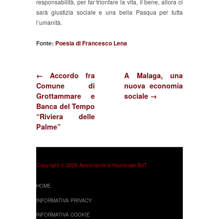
responsabilità, per far trionfare la vita, il bene, allora ci
sarà giustizia sociale e una bella Pasqua per tutta
l’umanità.
Fonte:
Poesia di Francesco Lena
← Accordo fra
A Malaga, una
Comune di
nuova economia
Grottammare e
sociale →
Banca del Tempo
“Riviera delle
Palme”
Copyright © 2026 Associazione Nazionale BdT
HOME
INFORMATIVA PRIVACY
INFORMATIVA COOKIE