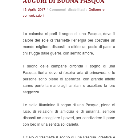
AUGURI DI BUONA PASQUA
13 Aprile 2017
/
su
/
Delibere e
Commenti disabilitati
comunicazioni
Auguri
di
Buona
Pasqua
La colomba ci porti il sogno di una Pasqua, dove il
calore del sole ci trasmette l’energia per costruire un
mondo migliore, disposti a offrire un posto di pace a
chi sfugge dalle guerre, con sentito amore.
Il suono delle campane diffonda il sogno di una
Pasqua, fiorita dove si respira aria di primavera e le
persone sono piene di speranza, con grande affetto
sanno porre la mano agli anziani e ascoltare la loro
saggezza.
Le stelle illuminino il sogno di una Pasqua, piena di
luce, di relazioni di amicizia e di umanità, sempre
disposti ad accogliere i poveri, per condividere il pane
con loro in una sentita solidarietà.
Il cielo ci trasmetta il sogno di una Pasqua, creativa e