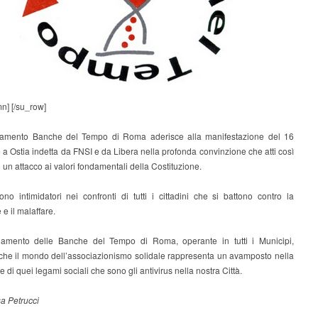
n] [/su_row]
namento Banche del Tempo di Roma aderisce alla manifestazione del 16
 Ostia indetta da FNSI e da Libera nella profonda convinzione che atti così
 un attacco ai valori fondamentali della Costituzione.
sono intimidatori nei confronti di tutti i cittadini che si battono contro la
 e il malaffare.
namento delle Banche del Tempo di Roma, operante in tutti i Municipi,
 che il mondo dell’associazionismo solidale rappresenta un avamposto nella
e di quei legami sociali che sono gli antivirus nella nostra Città.
a Petrucci