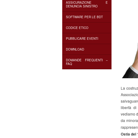
ASSICURAZIONE E
DENUNCIA SINISTRO
SOFTWARE PER LE BDT
CODICE ETICO
PUBBLICARE EVENTI
DOWNLOAD
DOMANDE FREQUENTI –
FAQ
La costruz
Associaz
salvaguard
libertà d
vediamo da
da minoran
rappresen
Ostia del