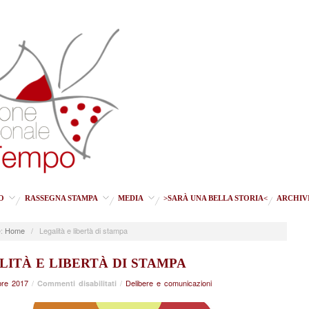
O
RASSEGNA STAMPA
MEDIA
>SARÀ UNA BELLA STORIA<
ARCHIV
:
Home
/
Legalità e libertà di stampa
LITÀ E LIBERTÀ DI STAMPA
re 2017
/
su
/
Delibere e comunicazioni
Commenti disabilitati
Legalità
e