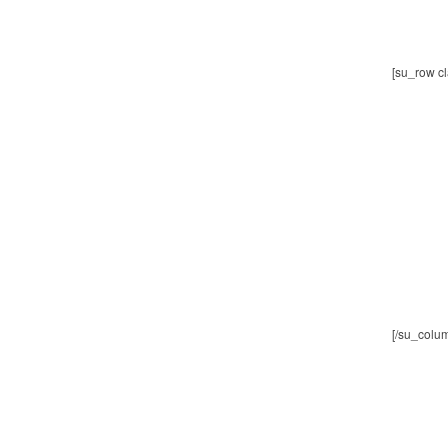
[su_row cl
[/su_colum