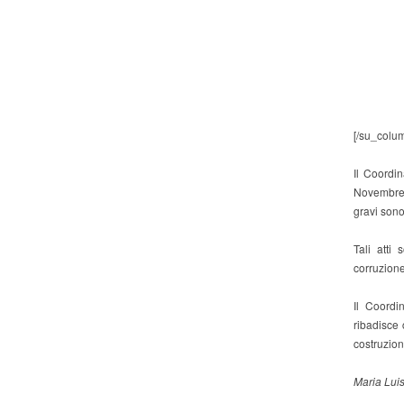
[/su_colum
Il Coordi
Novembre a
gravi sono
Tali atti 
corruzione
Il Coordi
ribadisce
costruzion
Maria Luis