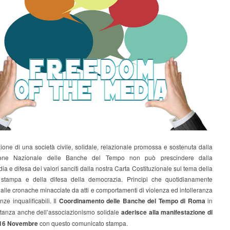
libertà
di
stampa
ione di una società civile, solidale, relazionale promossa e sostenuta dalla
ione Nazionale delle Banche del Tempo non può prescindere dalla
ia e difesa dei valori sanciti dalla nostra Carta Costituzionale sul tema della
i stampa e della difesa della democrazia. Principi che quotidianamente
lle cronache minacciate da atti e comportamenti di violenza ed intolleranza
ze inqualificabili. Il
Coordinamento delle Banche del Tempo di Roma
in
tanza anche dell’associazionismo solidale
aderisce alla manifestazione di
 16 Novembre
con questo comunicato stampa.