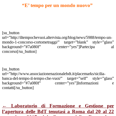
al
“E’ tempo per un mondo nuovo”
1°
Concorso
Cortometraggi
dal
titolo
“E’
[su_button
Tempo
url=”http://iltempochevuoi.altervista.org/blog/news/5988/tempo-un-
per
mondo-1-concorso-cortometraggi/” target=”blank” style=”glass”
un
background=”#7a080f” center=”yes”]Partecipa al
nuovo
concorso[/su_button]
mondo”
[su_button
url=”http://www.associazionenazionalebdt.it/placemarks/sicilia-
banca-del-tempo-il-tempo-che-vuoi/” target=”self” style=”glass”
background=”#7a080f” center=”yes”]Informazioni e
contatti[/su_button]
← Laboratorio di Formazione e Gestione per
l’apertura delle BdT tenutasi a Roma dal 20 al 22