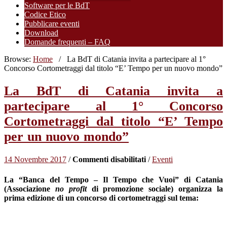
Software per le BdT
Codice Etico
Pubblicare eventi
Download
Domande frequenti – FAQ
Browse:
Home
/
La BdT di Catania invita a partecipare al 1°
Concorso Cortometraggi dal titolo “E’ Tempo per un nuovo mondo”
La BdT di Catania invita a
partecipare al 1° Concorso
Cortometraggi dal titolo “E’ Tempo
per un nuovo mondo”
su
14 Novembre 2017
/
Commenti disabilitati
/
Eventi
La
BdT
La “Banca del Tempo – Il Tempo che Vuoi” di Catania
di
(Associazione
no profit
di promozione sociale) organizza la
Catania
prima edizione di un concorso di cortometraggi sul tema:
invita
a
partecipare