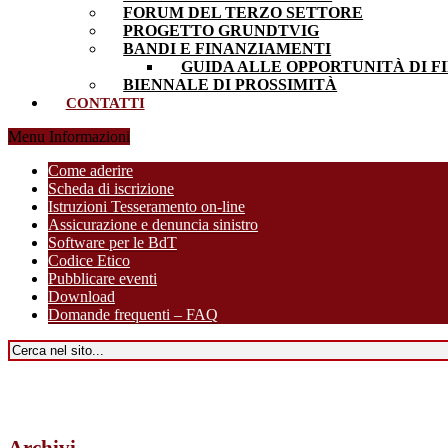
FORUM DEL TERZO SETTORE
PROGETTO GRUNDTVIG
BANDI E FINANZIAMENTI
GUIDA ALLE OPPORTUNITÀ DI F
BIENNALE DI PROSSIMITÀ
CONTATTI
Menu Informazioni
Come aderire
Scheda di iscrizione
Istruzioni Tesseramento on-line
Assicurazione e denuncia sinistro
Software per le BdT
Codice Etico
Pubblicare eventi
Download
Domande frequenti – FAQ
Archivi