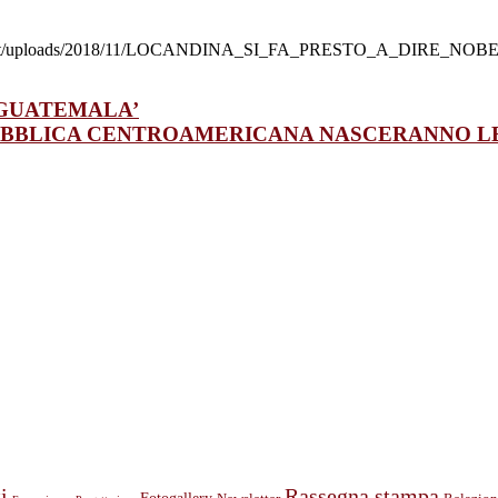
-content/uploads/2018/11/LOCANDINA_SI_FA_PRESTO_A_DIRE_NOB
 in ‘GUATEMALA’
UBBLICA CENTROAMERICANA NASCERANNO L
i
Rassegna stampa