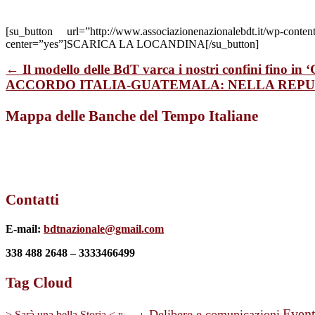
[su_button url=”http://www.associazionenazionalebdt.it/wp
center=”yes”]SCARICA LA LOCANDINA[/su_button]
← Il modello delle BdT varca i nostri confini fino
ACCORDO ITALIA-GUATEMALA: NELLA REP
Mappa delle Banche del Tempo Italiane
Contatti
E-mail:
bdtnazionale@gmail.com
338 488 2648 – 3333466499
Tag Cloud
Event
Delibere e comunicazioni
> Sarà una bella Storia <