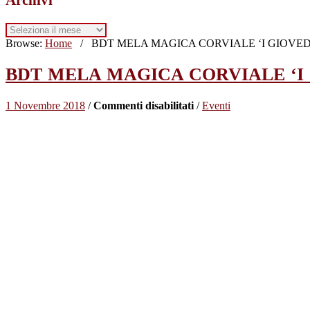
Archivi
Browse:
Home
/
BDT MELA MAGICA CORVIALE ‘I GIOVEDI
BDT MELA MAGICA CORVIALE ‘I 
su
1 Novembre 2018
/
Commenti disabilitati
/
Eventi
BDT
MELA
MAGICA
CORVIALE
‘I
GIOVEDI’
DELLA
SCIENZA’