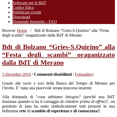
Software per le BdT
Codice Etico
Pubblicare eventi
Download
Domande frequenti – FAQ
Browse:
Home
/
Bdt di Bolzano “Gries-S.Quirino” alla “Festa
degli scambi” oraganizzato dalla BdT di Merano
Bdt di Bolzano “Gries-S.Quirino” alla
“Festa degli scambi” oraganizzato
dalla BdT di Merano
su
5 Dicembre 2016
/
Commenti disabilitati
/
Fotogallery
Bdt
Grazie alle socie e soci della Banca del Tempo di Merano per
di
l’invito. E’ stata una piacevole serata trascorso insieme.
Bolzano
“Gries-
Alla domanda di “
cosa abbiamo bisogno?
(perchè una BdT
S.Quirino”
funziona quando si ha il corraggio di
chiedere prima di offrire
)”, un
alla
gomitolo di lana ha unito simbolicamente tutti presenti in una
“Festa
bellissima
rete
di
scambio di esperienze e di conoscenza
!!
degli
scambi”