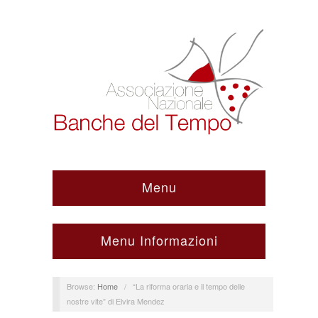
Menu
Menu Informazioni
Browse:
Home
/
“La riforma oraria e il tempo delle
nostre vite” di Elvira Mendez