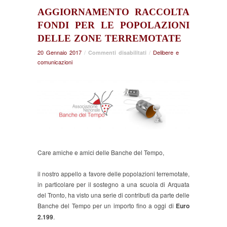
AGGIORNAMENTO RACCOLTA
FONDI PER LE POPOLAZIONI
DELLE ZONE TERREMOTATE
20 Gennaio 2017
/
su
/
Delibere e
Commenti disabilitati
comunicazioni
Aggiornamento
raccolta
fondi
per
le
popolazioni
delle
zone
terremotate
Care amiche e amici delle Banche del Tempo,
il nostro appello a favore delle popolazioni terremotate,
in particolare per il sostegno a una scuola di Arquata
del Tronto, ha visto una serie di contributi da parte delle
Banche del Tempo per un importo fino a oggi di
Euro
2.199
.