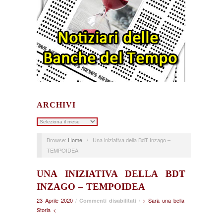
ARCHIVI
Archivi
Browse:
Home
/
Una iniziativa della BdT Inzago –
TEMPOIDEA
UNA INIZIATIVA DELLA BDT
INZAGO – TEMPOIDEA
23 Aprile 2020
/
su
/
> Sarà una bella
Commenti disabilitati
Storia <
Una
iniziativa