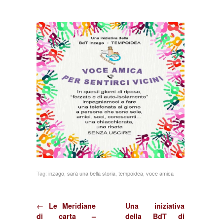
della
BdT
Inzago
–
TEMPOIDEA
Tag:
inzago
,
sarà una bella storia
,
tempoidea
,
voce amica
← Le Meridiane
Una iniziativa
di carta –
della BdT di