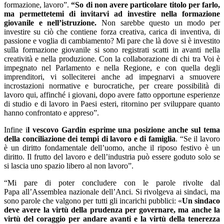
formazione, lavoro”.
“So di non avere particolare titolo per farlo,
ma permettetemi di invitarvi ad investire nella formazione
giovanile e nell’istruzione.
Non sarebbe questo un modo per
investire su ciò che contiene forza creativa, carica di inventiva, di
passione e voglia di cambiamento? Mi pare che là dove si è investito
sulla formazione giovanile si sono registrati scatti in avanti nella
creatività e nella produzione. Con la collaborazione di chi tra Voi è
impegnato nel Parlamento e nella Regione, e con quella degli
imprenditori, vi solleciterei anche ad impegnarvi a smuovere
incrostazioni normative e burocratiche, per creare possibilità di
lavoro qui, affinché i giovani, dopo avere fatto opportune esperienze
di studio e di lavoro in Paesi esteri, ritornino per sviluppare quanto
hanno confrontato e appreso”.
Infine i
l vescovo Gardin esprime una posizione anche sul tema
della conciliazione dei tempi di lavoro e di famiglia
. “Se il lavoro
è un diritto fondamentale dell’uomo, anche il riposo festivo è un
diritto. Il frutto del lavoro e dell’industria può essere goduto solo se
si lascia uno spazio libero al non lavoro”.
“Mi pare di poter concludere con le parole rivolte dal
Papa all’Assemblea nazionale dell’Anci. Si rivolgeva ai sindaci, ma
sono parole che valgono per tutti gli incarichi pubblici: «
Un sindaco
deve avere la virtù della prudenza per governare, ma anche la
virtù del coraggio per andare avanti e la virtù della tenerezza