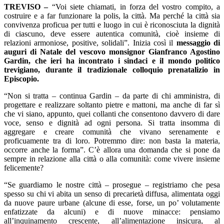
TREVISO –
“Voi siete chiamati, in forza del vostro compito, a
costruire e a far funzionare la polis, la città. Ma perché la città sia
convivenza proficua per tutti e luogo in cui è riconosciuta la dignità
di ciascuno, deve essere autentica comunità, cioè insieme di
relazioni armoniose, positive, solidali”. Inizia così il
messaggio di
auguri di Natale del vescovo monsignor Gianfranco Agostino
Gardin, che ieri ha incontrato i sindaci e il mondo politico
trevigiano, durante il tradizionale colloquio prenatalizio in
Episcopio.
“Non si tratta – continua Gardin – da parte di chi amministra, di
progettare e realizzare soltanto pietre e mattoni, ma anche di far sì
che vi siano, appunto, quei collanti che consentono davvero di dare
voce, senso e dignità ad ogni persona. Si tratta insomma di
aggregare e creare comunità che vivano serenamente e
proficuamente tra di loro. Potremmo dire: non basta la materia,
occorre anche la forma”. C’è allora una domanda che si pone da
sempre in relazione alla città o alla comunità: come vivere insieme
felicemente?
“Se guardiamo le nostre città – prosegue – registriamo che pesa
spesso su chi vi abita un senso di precarietà diffusa, alimentata oggi
da nuove paure urbane (alcune di esse, forse, un po’ volutamente
enfatizzate da alcuni) e di nuove minacce: pensiamo
all’inquinamento crescente, all’alimentazione insicura, al