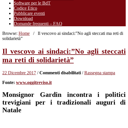
Software per le BdT
Codice Etico
Pubblicare eventi
Download
Domande frequenti – FAQ
Browse:
Home
/
Il vescovo ai sindaci:”No agli steccati ma reti di
solidarietà”
Il vescovo ai sindaci:”No agli steccati
ma reti di solidarietà”
su
22 Dicembre 2017
/
Commenti disabilitati
/
Rassegna stampa
Il
Fonte:
www.oggitreviso.it
vescovo
ai
sindaci:”No
Monsignor Gardin incontra i politici
agli
trevigiani per i tradizionali auguri di
steccati
ma
Natale
reti
di
solidarietà”