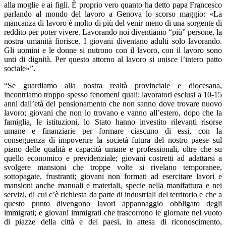
alla moglie e ai figli. È proprio vero quanto ha detto papa Francesco
parlando al mondo del lavoro a Genova lo scorso maggio: «La
mancanza di lavoro è molto di più del venir meno di una sorgente di
reddito per poter vivere. Lavorando noi diventiamo “più” persone, la
nostra umanità fiorisce. I giovani diventano adulti solo lavorando.
Gli uomini e le donne si nutrono con il lavoro, con il lavoro sono
unti di dignità. Per questo attorno al lavoro si unisce l’intero patto
sociale»”.
“Se guardiamo alla nostra realtà provinciale e diocesana,
incontriamo troppo spesso fenomeni quali: lavoratori esclusi a 10-15
anni dall’età del pensionamento che non sanno dove trovare nuovo
lavoro; giovani che non lo trovano e vanno all’estero, dopo che la
famiglia, le istituzioni, lo Stato hanno investito rilevanti risorse
umane e finanziarie per formare ciascuno di essi, con la
conseguenza di impoverire la società futura del nostro paese sul
piano delle qualità e capacità umane e professionali, oltre che su
quello economico e previdenziale; giovani costretti ad adattarsi a
svolgere mansioni che troppe volte si rivelano temporanee,
sottopagate, frustranti; giovani non formati ad esercitare lavori e
mansioni anche manuali e materiali, specie nella manifattura e nei
servizi, di cui c’è richiesta da parte di industriali del territorio e che a
questo punto divengono lavori appannaggio obbligato degli
immigrati; e giovani immigrati che trascorrono le giornate nel vuoto
di piazze della città e dei paesi, in attesa di riconoscimento,