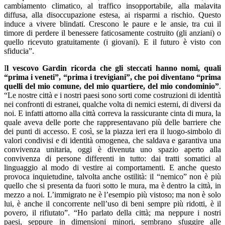
cambiamento climatico, al traffico insopportabile, alla malavita
diffusa, alla disoccupazione estesa, ai risparmi a rischio. Questo
induce a vivere blindati. Crescono le paure e le ansie, tra cui il
timore di perdere il benessere faticosamente costruito (gli anziani) o
quello ricevuto gratuitamente (i giovani). E il futuro è visto con
sfiducia”.
I
l vescovo Gardin ricorda che gli steccati hanno nomi, quali
“prima i veneti”, “prima i trevigiani”, che poi diventano “prima
quelli del mio comune, del mio quartiere, del mio condominio”
.
“Le nostre città e i nostri paesi sono sorti come costruzioni di identità
nei confronti di estranei, qualche volta di nemici esterni, di diversi da
noi. E infatti attorno alla città correva la rassicurante cinta di mura, la
quale aveva delle porte che rappresentavano più delle barriere che
dei punti di accesso. E così, se la piazza ieri era il luogo-simbolo di
valori condivisi e di identità omogenea, che saldava e garantiva una
convivenza unitaria, oggi è divenuta uno spazio aperto alla
convivenza di persone differenti in tutto: dai tratti somatici al
linguaggio al modo di vestire ai comportamenti. E anche questo
provoca inquietudine, talvolta anche ostilità: il “nemico” non è più
quello che si presenta da fuori sotto le mura, ma è dentro la città, in
mezzo a noi. L’immigrato ne è l’esempio più vistoso; ma non è solo
lui, è anche il concorrente nell’uso di beni sempre più ridotti, è il
povero, il rifiutato”. “Ho parlato della città; ma neppure i nostri
paesi, seppure in dimensioni minori, sembrano sfuggire alle