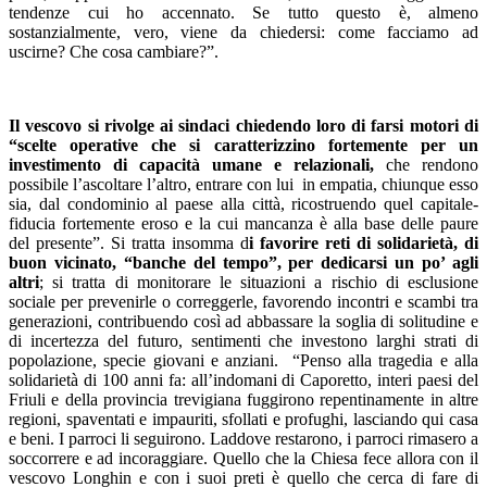
tendenze cui ho accennato. Se tutto questo è, almeno
sostanzialmente, vero, viene da chiedersi: come facciamo ad
uscirne? Che cosa cambiare?”.
Il vescovo si rivolge ai sindaci chiedendo loro di farsi motori di
“scelte operative che si caratterizzino fortemente per un
investimento di capacità umane e relazionali,
che rendono
possibile l’ascoltare l’altro, entrare con lui in empatia, chiunque esso
sia, dal condominio al paese alla città, ricostruendo quel capitale-
fiducia fortemente eroso e la cui mancanza è alla base delle paure
del presente”. Si tratta insomma d
i favorire reti di solidarietà, di
buon vicinato, “banche del tempo”, per dedicarsi un po’ agli
altri
; si tratta di monitorare le situazioni a rischio di esclusione
sociale per prevenirle o correggerle, favorendo incontri e scambi tra
generazioni, contribuendo così ad abbassare la soglia di solitudine e
di incertezza del futuro, sentimenti che investono larghi strati di
popolazione, specie giovani e anziani. “Penso alla tragedia e alla
solidarietà di 100 anni fa: all’indomani di Caporetto, interi paesi del
Friuli e della provincia trevigiana fuggirono repentinamente in altre
regioni, spaventati e impauriti, sfollati e profughi, lasciando qui casa
e beni. I parroci li seguirono. Laddove restarono, i parroci rimasero a
soccorrere e ad incoraggiare. Quello che la Chiesa fece allora con il
vescovo Longhin e con i suoi preti è quello che cerca di fare di