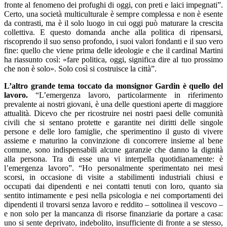
fronte al fenomeno dei profughi di oggi, con preti e laici impegnati”.
Certo, una società multiculturale è sempre complessa e non è esente
da contrasti, ma è il solo luogo in cui oggi può maturare la crescita
collettiva. E questo domanda anche alla politica di ripensarsi,
riscoprendo il suo senso profondo, i suoi valori fondanti e il suo vero
fine: quello che viene prima delle ideologie e che il cardinal Martini
ha riassunto così: «fare politica, oggi, significa dire al tuo prossimo
che non è solo». Solo così si costruisce la città”.
L’altro grande tema toccato da monsignor Gardin è quello del
lavoro.
“L’emergenza lavoro, particolarmente in riferimento
prevalente ai nostri giovani, è una delle questioni aperte di maggiore
attualità. Dicevo che per ricostruire nei nostri paesi delle comunità
civili che si sentano protette e garantite nei diritti delle singole
persone e delle loro famiglie, che sperimentino il gusto di vivere
assieme e maturino la convinzione di concorrere insieme al bene
comune, sono indispensabili alcune garanzie che danno la dignità
alla persona. Tra di esse una vi interpella quotidianamente: è
l’emergenza lavoro”. “Ho personalmente sperimentato nei mesi
scorsi, in occasione di visite a stabilimenti industriali chiusi e
occupati dai dipendenti e nei contatti tenuti con loro, quanto sia
sentito intimamente e pesi nella psicologia e nei comportamenti dei
dipendenti il trovarsi senza lavoro e reddito – sottolinea il vescovo –
e non solo per la mancanza di risorse finanziarie da portare a casa:
uno si sente deprivato, indebolito, insufficiente di fronte a se stesso,