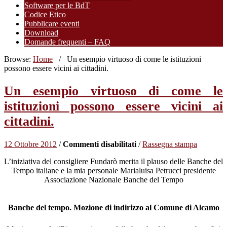
Software per le BdT
Codice Etico
Pubblicare eventi
Download
Domande frequenti – FAQ
Browse:
Home
/
Un esempio virtuoso di come le istituzioni
possono essere vicini ai cittadini.
Un esempio virtuoso di come le
istituzioni possono essere vicini ai
cittadini.
su
12 Ottobre 2012
/
Commenti disabilitati
/
Rassegna stampa
Un
L’iniziativa del consigliere Fundarò merita il plauso delle Banche del
esempio
Tempo italiane e la mia personale Marialuisa Petrucci presidente
virtuoso
Associazione Nazionale Banche del Tempo
di
come
le
Banche del tempo. Mozione di indirizzo al Comune di Alcamo
istituzioni
possono
essere