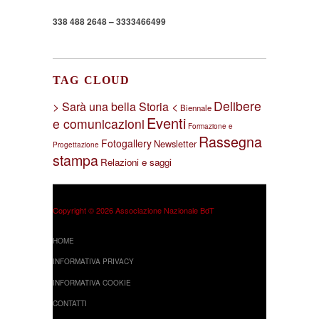
338 488 2648 – 3333466499
TAG CLOUD
Delibere
> Sarà una bella Storia <
Biennale
Eventi
e comunicazioni
Formazione e
Rassegna
Fotogallery
Newsletter
Progettazione
stampa
Relazioni e saggi
Copyright © 2026 Associazione Nazionale BdT
HOME
INFORMATIVA PRIVACY
INFORMATIVA COOKIE
CONTATTI