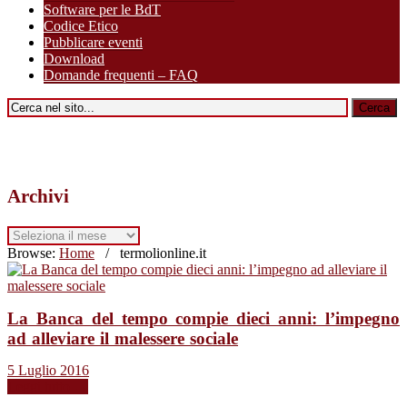
Software per le BdT
Codice Etico
Pubblicare eventi
Download
Domande frequenti – FAQ
Archivi
Archivi
Browse:
Home
/
termolionline.it
La Banca del tempo compie dieci anni: l’impegno
ad alleviare il malessere sociale
5 Luglio 2016
Leggi tutto →