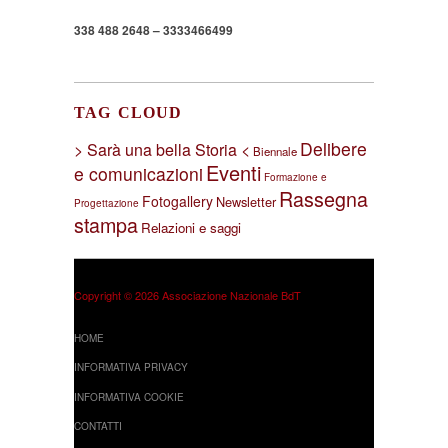
338 488 2648 – 3333466499
TAG CLOUD
Delibere
> Sarà una bella Storia <
Biennale
Eventi
e comunicazioni
Formazione e
Rassegna
Fotogallery
Newsletter
Progettazione
stampa
Relazioni e saggi
Copyright © 2026 Associazione Nazionale BdT
HOME
INFORMATIVA PRIVACY
INFORMATIVA COOKIE
CONTATTI