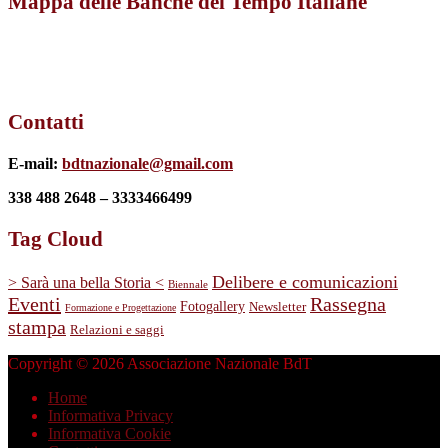
Mappa delle Banche del Tempo Italiane
Contatti
E-mail:
bdtnazionale@gmail.com
338 488 2648 – 3333466499
Tag Cloud
Delibere e comunicazioni
> Sarà una bella Storia <
Biennale
Eventi
Rassegna
Fotogallery
Newsletter
Formazione e Progettazione
stampa
Relazioni e saggi
Copyright © 2026 Associazione Nazionale BdT
Home
Informativa Privacy
Informativa Cookie