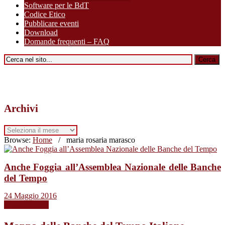
Software per le BdT
Codice Etico
Pubblicare eventi
Download
Domande frequenti – FAQ
Archivi
Archivi
Browse:
Home
/
maria rosaria marasco
Anche Foggia all’Assemblea Nazionale delle Banche
del Tempo
24 Maggio 2016
Leggi tutto →