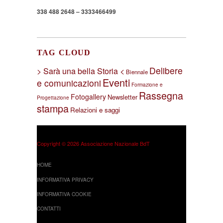
338 488 2648 – 3333466499
TAG CLOUD
Delibere
> Sarà una bella Storia <
Biennale
Eventi
e comunicazioni
Formazione e
Rassegna
Fotogallery
Newsletter
Progettazione
stampa
Relazioni e saggi
Copyright © 2026 Associazione Nazionale BdT
HOME
INFORMATIVA PRIVACY
INFORMATIVA COOKIE
CONTATTI