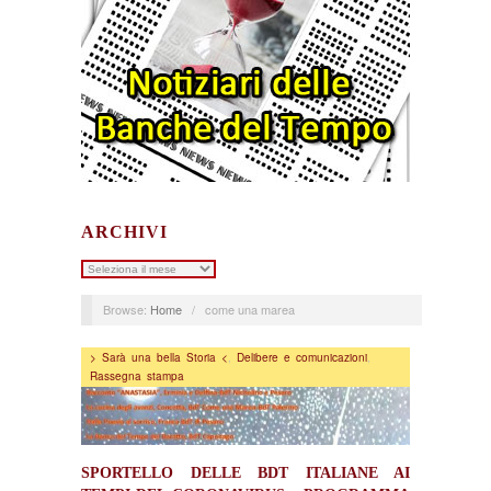
ARCHIVI
Archivi
Browse:
Home
/
come una marea
> Sarà una bella Storia <
,
Delibere e comunicazioni
,
Rassegna stampa
SPORTELLO DELLE BDT ITALIANE AI