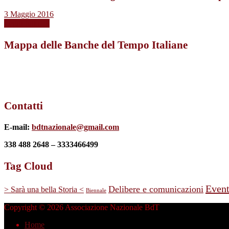
3 Maggio 2016
Leggi tutto →
Mappa delle Banche del Tempo Italiane
Contatti
E-mail:
bdtnazionale@gmail.com
338 488 2648 – 3333466499
Tag Cloud
Event
Delibere e comunicazioni
> Sarà una bella Storia <
Biennale
Copyright © 2026 Associazione Nazionale BdT
Home