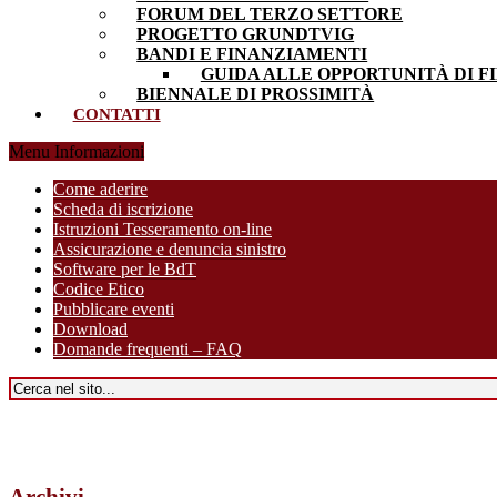
FORUM DEL TERZO SETTORE
PROGETTO GRUNDTVIG
BANDI E FINANZIAMENTI
GUIDA ALLE OPPORTUNITÀ DI F
BIENNALE DI PROSSIMITÀ
CONTATTI
Menu Informazioni
Come aderire
Scheda di iscrizione
Istruzioni Tesseramento on-line
Assicurazione e denuncia sinistro
Software per le BdT
Codice Etico
Pubblicare eventi
Download
Domande frequenti – FAQ
Archivi