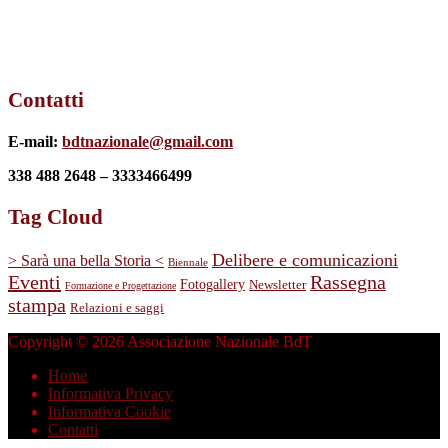
Contatti
E-mail:
bdtnazionale@gmail.com
338 488 2648 – 3333466499
Tag Cloud
Delibere e comunicazioni
> Sarà una bella Storia <
Biennale
Eventi
Rassegna
Fotogallery
Newsletter
Formazione e Progettazione
stampa
Relazioni e saggi
Copyright © 2026 Associazione Nazionale BdT
Home
Informativa Privacy
Informativa Cookie
Contatti