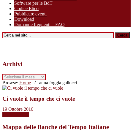
Software per le BdT
Codice Etico
Pubblicare eventi
Download
Domande frequenti – FAQ
Archivi
Archivi
Browse:
Home
/
anna foggia gallucci
Ci vuole il tempo che ci vuole
19 Ottobre 2016
Leggi tutto →
Mappa delle Banche del Tempo Italiane