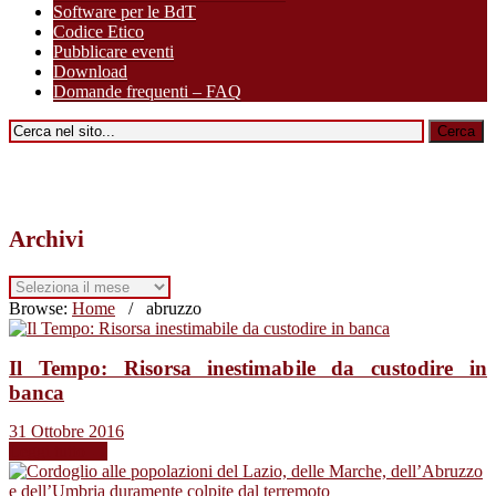
Software per le BdT
Codice Etico
Pubblicare eventi
Download
Domande frequenti – FAQ
Archivi
Archivi
Browse:
Home
/
abruzzo
Il Tempo: Risorsa inestimabile da custodire in
banca
31 Ottobre 2016
Leggi tutto →