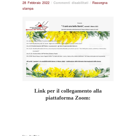
28 Febbraio 2022
/
su
/
Rassegna
Commenti disabilitati
stampa
Sportello
telematico
delle
BdT
Italiane
–
Programma
del
1
marzo
2022
Link per il collegamento alla
piattaforma Zoom: