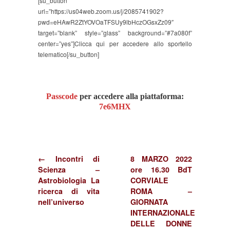
[su_button
url=”https://us04web.zoom.us/j/2085741902?
pwd=eHAwR2ZtYOVOaTFSUy9lbHczOGsxZz09″
target=”blank” style=”glass” background=”#7a080f”
center=”yes”]Clicca qui per accedere allo sportello
telematico[/su_button]
Passcode
per accedere alla piattaforma:
7e6MHX
← Incontri di
8 MARZO 2022
Scienza –
ore 16.30 BdT
Astrobiologia La
CORVIALE
ricerca di vita
ROMA –
nell’universo
GIORNATA
INTERNAZIONALE
DELLE DONNE