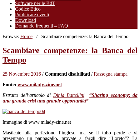
Software per le BdT
Codice Etico
Pubblicare eventi
Download
Domande frequenti – FAQ
Browse:
Home
/
Scambiare competenze: la Banca del Tempo
Scambiare competenze: la Banca del
Tempo
su
25 Novembre 2016
/
Commenti disabilitati
/
Rassegna stampa
Scambiare
Fonte:
www.milady-zine.net
competenze:
la
Estratto dell’articolo di
Dinia Battellini
“Sharing economy: da
Banca
una grande crisi una grande opportunità”
del
Tempo
Immagine di www.milady-zine.net
Masticate alla perfezione l’inglese, ma se il tubo perde e vi
presentano un pappagallo, provate a fargli dire “Loreto”? La