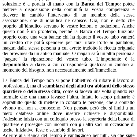
soluzione è a portata di mano con la
Banca del Tempo
: potete
mettere a disposizione della comunità la vostra competenza e
ricevere in cambio l’intervento di un membro della stessa
associazione, che di idraulica ne capisce. Ora, non è detto che
proprio all’idraulico servano le vostre lezioni o traduzioni. Anche
questo non è un problema, perché la Banca del Tempo funziona
proprio come una vera banca: chi ha riparato il vostro tubo vanterà
un credito che potrà spendere per farsi rifare l’orlo ai pantaloni,
magari dalla stessa persona a cui avrete tradotto la ricetta originale
dei brownies da un antico manuale. O magari sarà un’altra persona a
“pagare” la riparazione del vostro tubo. L’importante è la
disponibilità a dare
, a cui corrisponderà qualcosa in cambio al
momento del bisogno, non necessariamente nell’immediato.
La Banca del Tempo non si pone l’obiettivo di rubare il lavoro ai
professionisti, ma di
scambiarsi degli aiuti tra abitanti dello stesso
quartiere o della stessa città
, come si faceva una volta quando era
normale che una mano lavasse l’altra. Infatti lo scopo primario è
soprattutto quello di mettere in contatto le persone, che a contatto
vivono ma non si conoscono. Non pensate però che si limiti a un
mero database online dove inserire richieste e disponibilità:
l’adesione inizia con un colloquio presso la segreteria della banca di
quartiere e prosegue con incontri con gli altri soci in occasione di
uscite, iniziative, feste o scambio di favori.
Aderire alla Banca del Tempo è vantaggioso per tutti, sia che siate