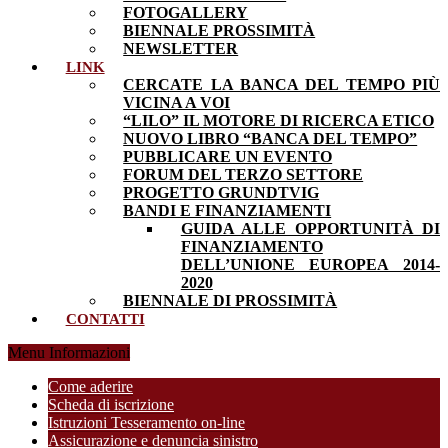
FOTOGALLERY
BIENNALE PROSSIMITÀ
NEWSLETTER
LINK
CERCATE LA BANCA DEL TEMPO PIÙ
VICINA A VOI
“LILO” IL MOTORE DI RICERCA ETICO
NUOVO LIBRO “BANCA DEL TEMPO”
PUBBLICARE UN EVENTO
FORUM DEL TERZO SETTORE
PROGETTO GRUNDTVIG
BANDI E FINANZIAMENTI
GUIDA ALLE OPPORTUNITÀ DI
FINANZIAMENTO
DELL’UNIONE EUROPEA 2014-
2020
BIENNALE DI PROSSIMITÀ
CONTATTI
Menu Informazioni
Come aderire
Scheda di iscrizione
Istruzioni Tesseramento on-line
Assicurazione e denuncia sinistro