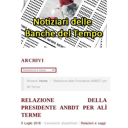
ARCHIVI
Archivi
Browse:
Home
/
Relazione della Presidente ANBDT per
Alì Terme
RELAZIONE DELLA
PRESIDENTE ANBDT PER ALÌ
TERME
5 Luglio 2018
/
su
/
Relazioni e saggi
Commenti disabilitati