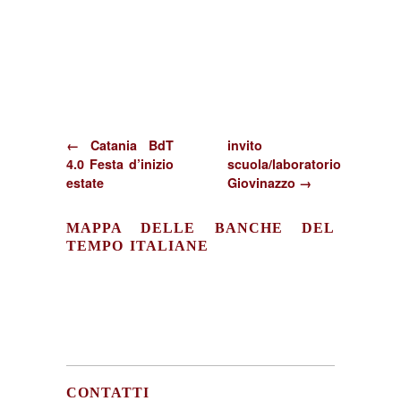
Relazione
della
Presidente
ANBDT
per
Alì
Terme
← Catania BdT
invito
4.0 Festa d’inizio
scuola/laboratorio
estate
Giovinazzo →
MAPPA DELLE BANCHE DEL
TEMPO ITALIANE
CONTATTI