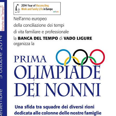
dei
nonni
a
Vado
Ligure