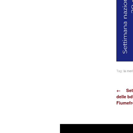
Tag:
la mer
← Sett
delle bd
Fiumefre