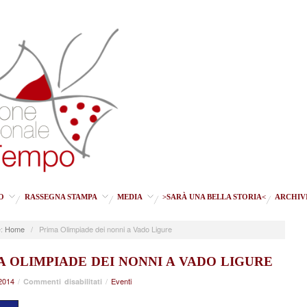
O
RASSEGNA STAMPA
MEDIA
>SARÀ UNA BELLA STORIA<
ARCHIV
:
Home
/
Prima Olimpiade dei nonni a Vado Ligure
A OLIMPIADE DEI NONNI A VADO LIGURE
2014
/
su
/
Eventi
Commenti disabilitati
Prima
Olimpiade