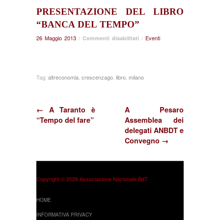
PRESENTAZIONE DEL LIBRO
“BANCA DEL TEMPO”
26 Maggio 2013
/
su
/
Eventi
Commenti disabilitati
Presentazione
del
libro
“Banca
Tag:
altreconomia
,
crescenzago
,
libro
,
milano
del
tempo”
← A Taranto è
A Pesaro
“Tempo del fare”
Assemblea dei
delegati ANBDT e
Convegno →
Copyright © 2026 Associazione Nazionale BdT
HOME
INFORMATIVA PRIVACY