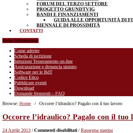
FORUM DEL TERZO SETTORE
PROGETTO GRUNDTVIG
BANDI E FINANZIAMENTI
GUIDA ALLE OPPORTUNITÀ DI F
BIENNALE DI PROSSIMITÀ
CONTATTI
Menu Informazioni
Come aderire
Scheda di iscrizione
Istruzioni Tesseramento on-line
Assicurazione e denuncia sinistro
Software per le BdT
Codice Etico
Pubblicare eventi
Download
Domande frequenti – FAQ
Browse:
Home
/
Occorre l’idraulico? Pagalo con il tuo lavoro
Occorre l’idraulico? Pagalo con il tuo 
su
24 Aprile 2013
/
Commenti disabilitati
/
Rassegna stampa