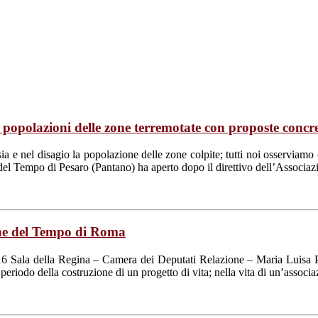
 popolazioni delle zone terremotate con proposte concr
ia e nel disagio la popolazione delle zone colpite; tutti noi osserviam
ca del Tempo di Pesaro (Pantano) ha aperto dopo il direttivo dell’Assoc
he del Tempo di Roma
16 Sala della Regina – Camera dei Deputati Relazione – Maria Luisa 
 periodo della costruzione di un progetto di vita; nella vita di un’associ