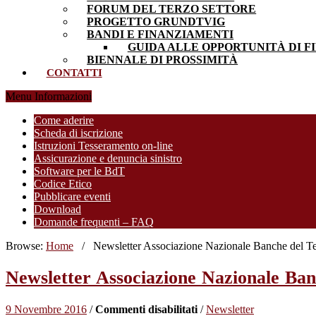
FORUM DEL TERZO SETTORE
PROGETTO GRUNDTVIG
BANDI E FINANZIAMENTI
GUIDA ALLE OPPORTUNITÀ DI F
BIENNALE DI PROSSIMITÀ
CONTATTI
Menu Informazioni
Come aderire
Scheda di iscrizione
Istruzioni Tesseramento on-line
Assicurazione e denuncia sinistro
Software per le BdT
Codice Etico
Pubblicare eventi
Download
Domande frequenti – FAQ
Browse:
Home
/
Newsletter Associazione Nazionale Banche del 
Newsletter Associazione Nazionale Ba
su
9 Novembre 2016
/
Commenti disabilitati
/
Newsletter