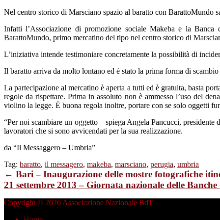
Marsciano,
Nel centro storico di Marsciano spazio al baratto con BarattoMundo sa
idee
anticrisi.
Infatti l’Associazione di promozione sociale Makeba e la Banca d
“Torniamo
BarattoMundo, primo mercatino del tipo nel centro storico di Marscia
al
baratto”
L’iniziativa intende testimoniare concretamente la possibilità di incide
Il baratto arriva da molto lontano ed è stato la prima forma di scambi
La partecipazione al mercatino è aperta a tutti ed è gratuita, basta por
regole da rispettare. Prima in assoluto non è ammesso l’uso del dena
violino la legge. È buona regola inoltre, portare con se solo oggetti f
“Per noi scambiare un oggetto – spiega Angela Pancucci, presidente dell
lavoratori che si sono avvicendati per la sua realizzazione.
da “Il Messaggero – Umbria”
Tag:
baratto
,
il messagero
,
makeba
,
marsciano
,
perugia
,
umbria
← Bari – Inaugurazione delle mostre fotografiche itin
21 settembre 2013 – Giornata nazionale delle Banch
Copyright © 2026 Associazione Nazionale BdT
Home