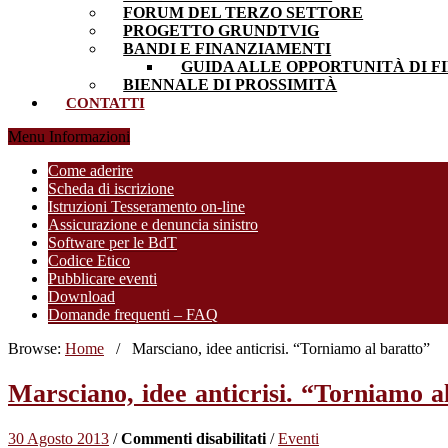
FORUM DEL TERZO SETTORE
PROGETTO GRUNDTVIG
BANDI E FINANZIAMENTI
GUIDA ALLE OPPORTUNITÀ DI F
BIENNALE DI PROSSIMITÀ
CONTATTI
Menu Informazioni
Come aderire
Scheda di iscrizione
Istruzioni Tesseramento on-line
Assicurazione e denuncia sinistro
Software per le BdT
Codice Etico
Pubblicare eventi
Download
Domande frequenti – FAQ
Browse:
Home
/
Marsciano, idee anticrisi. “Torniamo al baratto”
Marsciano, idee anticrisi. “Torniamo a
su
30 Agosto 2013
/
Commenti disabilitati
/
Eventi