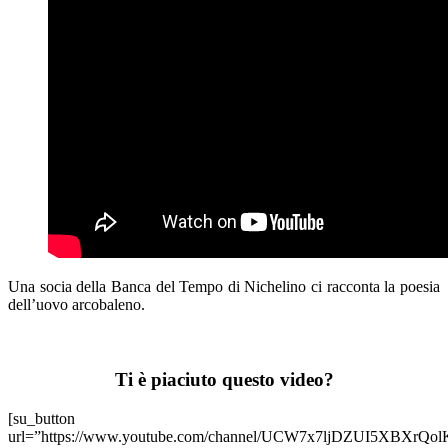
Banca
del
Tempo
Nichelino
–
L’UOVO
ARCOBALENO
Una socia della Banca del Tempo di Nichelino ci racconta la poesia
dell’uovo arcobaleno.
Ti è piaciuto questo video?
[su_button
url=”https://www.youtube.com/channel/UCW7x7ljDZUI5XBXrQo