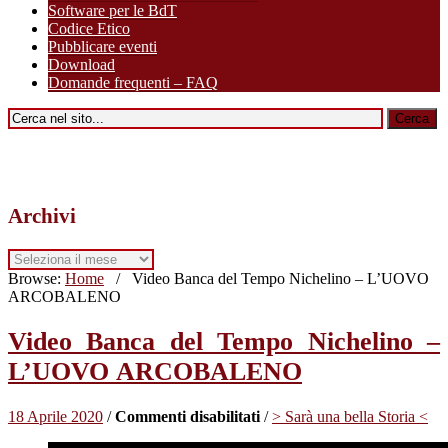
Software per le BdT
Codice Etico
Pubblicare eventi
Download
Domande frequenti – FAQ
Archivi
Archivi
Browse:
Home
/
Video Banca del Tempo Nichelino – L’UOVO
ARCOBALENO
Video Banca del Tempo Nichelino –
L’UOVO ARCOBALENO
su
18 Aprile 2020
/
Commenti disabilitati
/
> Sarà una bella Storia <
Video