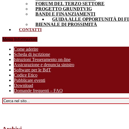
FORUM DEL TERZO SETTORE
PROGETTO GRUNDTVIG
BANDI E FINANZIAMENTI
GUIDA ALLE OPPORTUNITÀ DI F
BIENNALE DI PROSSIMITÀ
CONTATTI
Menu Informazioni
Come aderire
Scheda di iscrizione
Istruzioni Tesseramento on-line
Assicurazione e denuncia sinistro
Software per le BdT
Codice Etico
Pubblicare eventi
Download
Domande frequenti – FAQ
Archivi