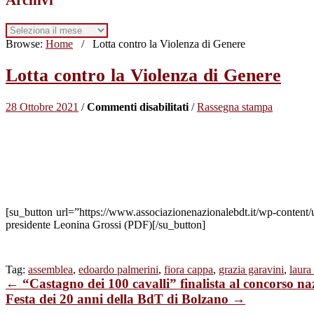
Archivi
Browse:
Home
/
Lotta contro la Violenza di Genere
Lotta contro la Violenza di Genere
su
28 Ottobre 2021
/
Commenti disabilitati
/
Rassegna stampa
Lotta
contro
la
Violenza
di
Genere
[su_button url=”https://www.associazionenazionalebdt.it/wp-content
presidente Leonina Grossi (PDF)[/su_button]
Tag:
assemblea
,
edoardo palmerini
,
fiora cappa
,
grazia garavini
,
laura 
← “Castagno dei 100 cavalli” finalista al concorso na
Festa dei 20 anni della BdT di Bolzano →