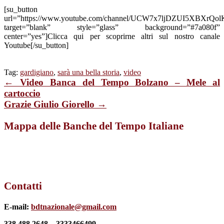
[su_button
url=”https://www.youtube.com/channel/UCW7x7ljDZUI5XBXrQo
target=”blank” style=”glass” background=”#7a080f”
center=”yes”]Clicca qui per scoprirne altri sul nostro canale
Youtube[/su_button]
Tag:
gardigiano
,
sarà una bella storia
,
video
← Video Banca del Tempo Bolzano – Mele al
cartoccio
Grazie Giulio Giorello →
Mappa delle Banche del Tempo Italiane
Contatti
E-mail:
bdtnazionale@gmail.com
338 488 2648 – 3333466499