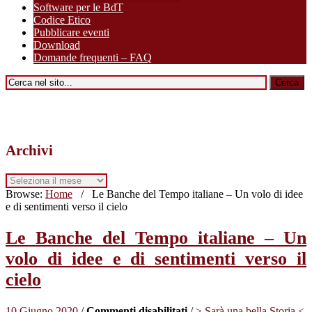
Software per le BdT
Codice Etico
Pubblicare eventi
Download
Domande frequenti – FAQ
Archivi
Archivi
Browse:
Home
/
Le Banche del Tempo italiane – Un volo di idee
e di sentimenti verso il cielo
Le Banche del Tempo italiane – Un
volo di idee e di sentimenti verso il
cielo
su
10 Giugno 2020
/
Commenti disabilitati
/
> Sarà una bella Storia <