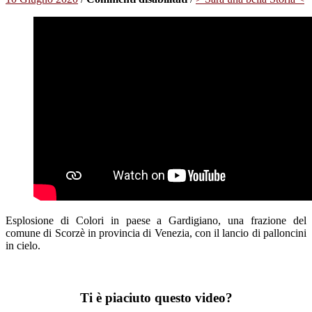
Le
Banche
del
Tempo
italiane
–
Un
volo
di
idee
e
di
sentimenti
verso
il
cielo
Esplosione di Colori in paese a Gardigiano, una frazione del
comune di Scorzè in provincia di Venezia, con il lancio di palloncini
in cielo.
Ti è piaciuto questo video?