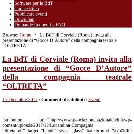
Software per le BdT
Codice Etico
Pubblicare eventi
Download
Domande frequenti – FAQ
Browse:
Home
/
La BdT di Corviale (Roma) invita alla
presentazione di “Gocce D’Autore” della compagnia teatrale
“OLTRETA”
La BdT di Corviale (Roma) invita alla
presentazione di “Gocce D’Autore”
della compagnia teatrale
“OLTRETA”
su
15 Dicembre 2017
/
Commenti disabilitati
/
Eventi
La
BdT
di
[su_button url=”http://www.associazionenazionalebdt.it/wp-
Corviale
content/uploads/2017/12/Locandina-Compagnia-
(Roma)
Oltreta.pdf” target=”blank” style=”glass” background=”#7a080f”
invita