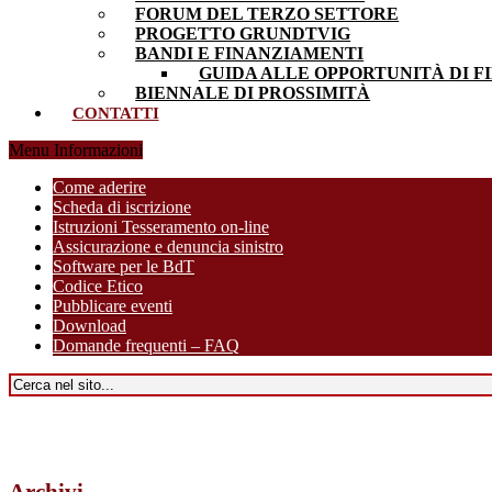
FORUM DEL TERZO SETTORE
PROGETTO GRUNDTVIG
BANDI E FINANZIAMENTI
GUIDA ALLE OPPORTUNITÀ DI F
BIENNALE DI PROSSIMITÀ
CONTATTI
Menu Informazioni
Come aderire
Scheda di iscrizione
Istruzioni Tesseramento on-line
Assicurazione e denuncia sinistro
Software per le BdT
Codice Etico
Pubblicare eventi
Download
Domande frequenti – FAQ
Archivi