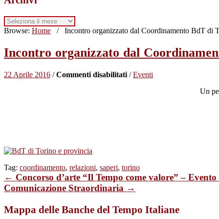
Archivi
Browse:
Home
/
Incontro organizzato dal Coordinamento BdT di T
Incontro organizzato dal Coordinament
su
22 Aprile 2016
/
Commenti disabilitati
/
Eventi
Incontro
Un per
organizzato
dal
Coordinamento
BdT
di
Torino
e
provincia
Tag:
coordinamento
,
relazioni
,
saperi
,
torino
← Concorso d’arte “Il Tempo come valore” – Evento 
Comunicazione Straordinaria →
Mappa delle Banche del Tempo Italiane