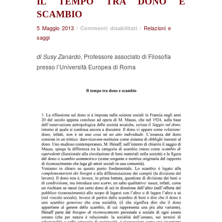
IL TEMPO TRA DONO E
SCAMBIO
5 Maggio 2013
/
su
/
Relazioni e
Commenti disabilitati
saggi
Il
tempo
di Susy Zanardo
, Professore associato di Filosofia
tra
dono
presso l’Università Europea di Roma
e
scambio