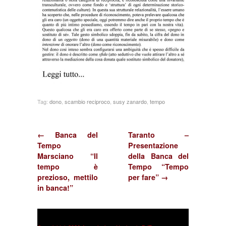
Tag:
dono
,
scambio reciproco
,
susy zanardo
,
tempo
← Banca del
Taranto –
Tempo
Presentazione
Marsciano “Il
della Banca del
tempo è
Tempo “Tempo
prezioso, mettilo
per fare” →
in banca!”