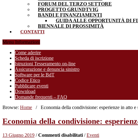
FORUM DEL TERZO SETTORE
PROGETTO GRUNDTVIG
BANDI E FINANZIAMENTI
GUIDA ALLE OPPORTUNITÀ DI F
BIENNALE DI PROSSIMITÀ
CONTATTI
Menu Informazioni
Come aderire
Scheda di iscrizione
Istruzioni Tesseramento on-line
Assicurazione e denuncia sinistro
Software per le BdT
Codice Etico
Pubblicare eventi
Download
Domande frequenti – FAQ
Browse:
Home
/
Economia della condivisione: esperienze in atto e
Economia della condivisione: esperienz
su
13 Giugno 2019
/
Commenti disabilitati
/
Eventi