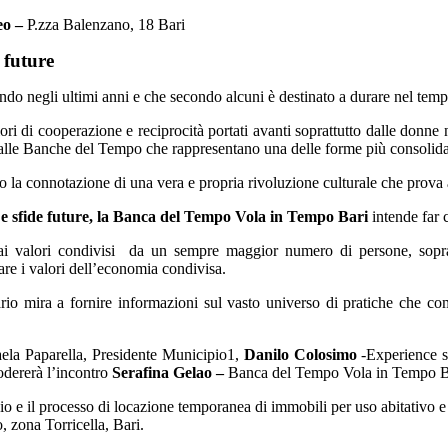
eo
–
P.zza Balenzano, 18 Bari
 future
ndo negli ultimi anni e che secondo alcuni è destinato a durare nel temp
 di cooperazione e reciprocità portati avanti soprattutto dalle donne nel
dalle Banche del Tempo che rappresentano una delle forme più consolidate
a connotazione di una vera e propria rivoluzione culturale che prova a 
o e sfide future, la Banca del Tempo Vola in Tempo Bari
intende far 
i valori condivisi da un sempre maggior numero di persone, soprat
tare i valori dell’economia condivisa.
rio mira a fornire informazioni sul vasto universo di pratiche che com
aela Paparella, Presidente Municipio1,
Danilo Colosimo
-Experience s
dererà l’incontro
Serafina Gelao –
Banca del Tempo Vola in Tempo B
io e il processo di locazione temporanea di immobili per uso abitativo e
, zona Torricella, Bari.