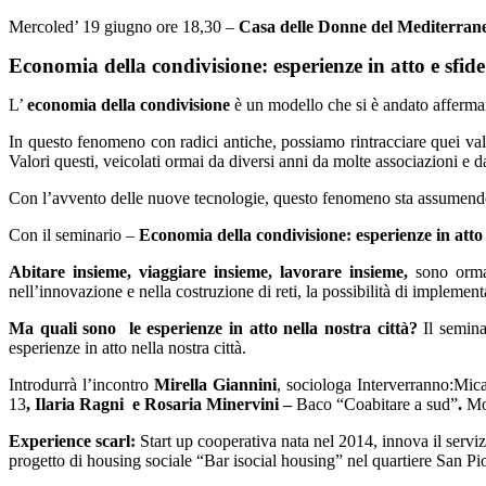
Economia
Mercoled’ 19 giugno ore 18,30 –
Casa delle Donne del Mediterran
della
condivisione:
Economia della condivisione: esperienze in atto e sfide
esperienze
in
L’
economia della condivisione
è un modello che si è andato afferma
atto
e
In questo fenomeno con radici antiche, possiamo rintracciare quei valori
sfide
Valori questi, veicolati ormai da diversi anni da molte associazioni e 
future,
la
Con l’avvento delle nuove tecnologie, questo fenomeno sta assumendo l
Banca
del
Con il seminario –
Economia della condivisione: esperienze in att
Tempo
Vola
Abitare insieme, viaggiare insieme, lavorare insieme,
sono orma
in
nell’innovazione e nella costruzione di reti, la possibilità di implemen
Tempo
Bari
Ma quali sono le esperienze in atto nella nostra città?
Il semina
esperienze in atto nella nostra città.
Introdurrà l’incontro
Mirella Giannini
, sociologa Interverranno:Mic
13
, Ilaria Ragni e Rosaria Minervini –
Baco “Coabitare a sud”
.
Mo
Experience scarl:
Start up cooperativa nata nel 2014, innova il serviz
progetto di housing sociale “Bar isocial housing” nel quartiere San Pio