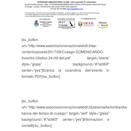
[su_button
url=”http://www.associazionenazionalebdt.it/wp-
content/uploads/2017/09/Cusago-DOMENICANDO-
Incontro-Olistico-24-09-def.pdf” target=”blank”
style=”glass” background=”#7a080f”
center=”yes”]Scarica la locandina dell’evento in
formato PDF[/su_button]
[su_button
url=”http://www.associazionenazionalebdt.it/placemarks/lombardia-
banca-del-tempo-di-cusago/” target=”self” style=”glass”
background=”#7a080f” center=”yes”]Informazioni e
contatti[/su_button]