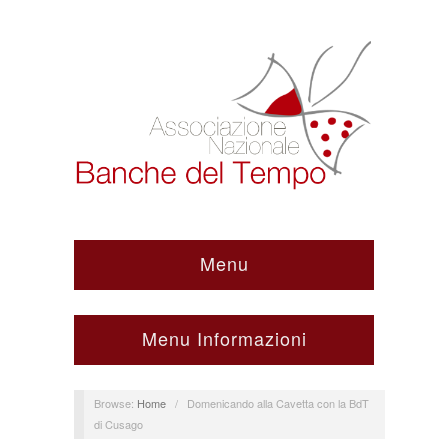
Menu
Menu Informazioni
Browse:
Home
/
Domenicando alla Cavetta con la BdT
di Cusago