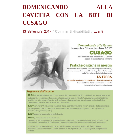
DOMENICANDO ALLA
CAVETTA CON LA BDT DI
CUSAGO
13 Settembre 2017
/
su
/
Eventi
Commenti disabilitati
Domenicando
alla
Cavetta
con
la
BdT
di
Cusago