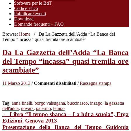
Software per le BdT
Codice Etico
Pubblicare eventi
Download
Domande frequenti – FAQ
Browse:
Home
/
Da La Gazzetta dell’Adda “La Banca del
Tempo “incassa” quasi tremila ore scambiate”
Da La Gazzetta dell’Adda “La Banca
del Tempo “incassa” quasi tremila ore
scambiate”
su
11 Marzo 2013
/
Commenti disabilitati
/
Rassegna stampa
Da
La
Gazzetta
Tag:
anna finelli
,
borgo valsugana
,
buccinasco
,
inzago
,
la gazzetta
dell’Adda
dell'adda
,
novara
,
palermo
,
tempo
“La
← Libro “Il tempo sbanca – La bdt a scuola”, Erga
Banca
del
Edizioni, Genova 2013
Tempo
Presentazione della Banca del Tempo Guidonia
“incassa”